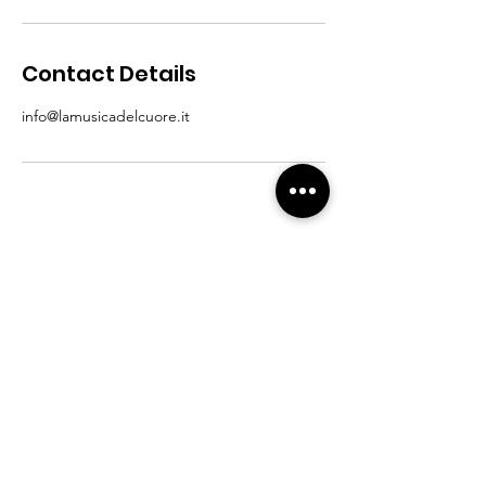
Contact Details
info@lamusicadelcuore.it
La Musica del Cuore
Se volete sapere di più sulla nostra
associazione, non esitate a contattarci!
Email
:
info@lamusicadelcuore.it
Telefono
:
+39 3317028781
IBAN:
IT88Q0306909606100000184888
PayPal:
dona@lamusicadelcuore.it